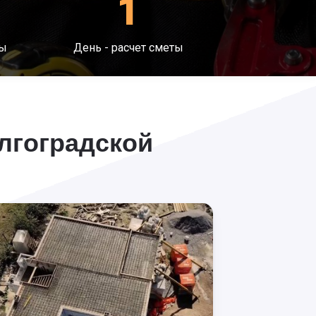
1
ты
День - расчет сметы
лгоградской