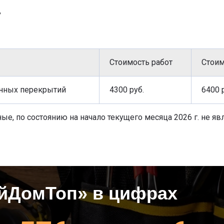
г
Стоимость работ
Стоим
онных перекрытий
4300 руб.
6400 
ые, по состоянию на начало текущего месяца 2026 г. не яв
йДомТоп» в цифрах