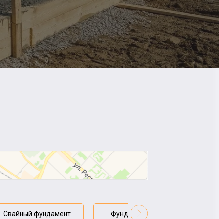
Свайный фундамент
Фундамент плита
Сто