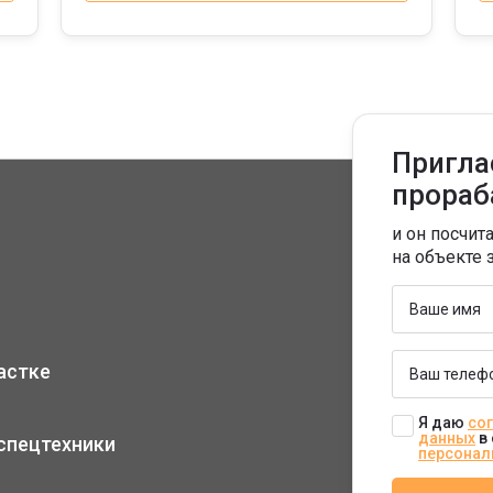
Пригла
прораб
и он посчит
на объекте 
астке
Я даю
сог
данных
в 
спецтехники
персонал