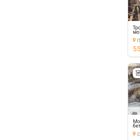
Тр
мо
П
55
Мо
бе
С