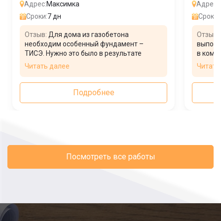
Адрес:
Максимка
Адрес:
Сроки:
7 дн
Сроки:
Отзыв:
Для дома из газобетона
Отзыв:
необходим особенный фундамент –
выполн
ТИСЭ. Нужно это было в результате
в комп
особенностей территории и грунта.
строит
Читать далее
Читать
Мастера посоветовали мне такой вид,
пришли
приступили к выполнению базиса. Во
начали
время монтажных работ сложностей не
сложны
Подробнее
возникло, все шло по плану и в
заливке
назначенный срок я принял работу.
выполн
Посмотреть все работы