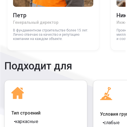
Петр
Ник
Генеральный директор
Инже
В фундаментном строительстве более 15 лет.
Проек
Лично отвечаю за качество и репутацию
милли
компании на каждом объекте.
и соо
Подходит для
Тип строений
Условия гру
каркасные
слабые