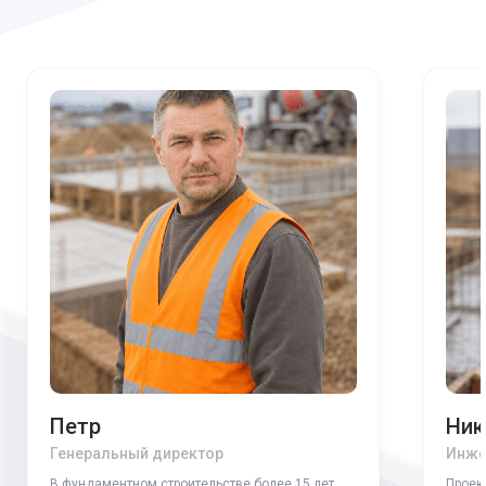
Петр
Ник
Генеральный директор
Инже
В фундаментном строительстве более 15 лет.
Проек