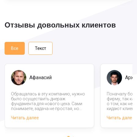
Отзывы довольных клиентов
Все
Текст
Афанасий
Архи
Обращалась в эту компанию, нужно
Поначалу боял
было осуществить днераж
фирму, так ка
фундамента для нового цеха. Сами
о том, как не
понимаете, задача не простая, но
кидают клиент
эксперты сразу заявили, что имеют
страхи не опр
Читать далее
Читать далее
опыт реализации таких масштабных
действительно
работ. Не подкачали, спасибо!
приличной. По
корректный до
возводили фун