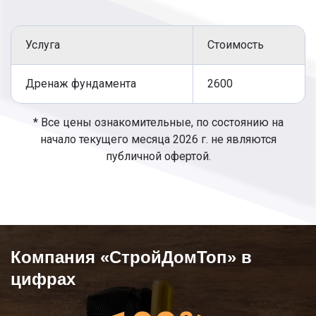
Укладка труб, диаметр которых сто десять
мм.
Услуга
Стоимость
Объединение элементов конструкции в
одну.
Дренаж фундамента
2600
Засыпка щебнем на 20 см.
Заполнение траншеи песком и затем
землей.
* Все цены ознакомительные, по состоянию на
Выравнивание участка.
начало текущего месяца 2026 г. не являются
публичной офертой.
Компания «СтройДомТоп» в
цифрах