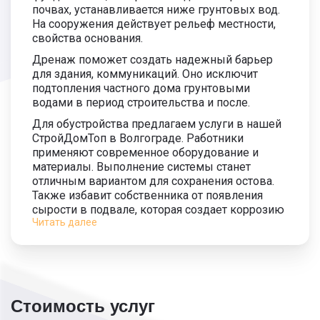
почвах, устанавливается ниже грунтовых вод.
На сооружения действует рельеф местности,
свойства основания.
Дренаж поможет создать надежный барьер
для здания, коммуникаций. Оно исключит
подтопления частного дома грунтовыми
водами в период строительства и после.
Для обустройства предлагаем услуги в нашей
СтройДомТоп в Волгограде. Работники
применяют современное оборудование и
материалы. Выполнение системы станет
отличным вариантом для сохранения остова.
Также избавит собственника от появления
сырости в подвале, которая создает коррозию
Читать далее
и плесень.
Этапы:
Подготовка ямы, проведение земляных
работ.
Размещение геотекстиля.
Стоимость услуг
Засыпка ямы щебнем на 20 сантиметров.