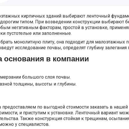
алоэтажных кирпичных зданий выбирают ленточный фундам
дорогим типом. При возведении конструкции выбирают бе
юбым негативным факторам, простой в установке, применяю
ки пустотелые или заполненные.
рать монолитную плиту, она подходит для малоэтажных п
оведут исследование почвы, определят глубину залегания г
а основания в компании
мерзании большого слоя почвы.
азной толщины, высоты и глубины.
предоставляем по выгодной стоимости заказать в нашей 
тоимости, и приступим к установке. Ленточный вариант м
ительства. Также констуркция стойкая к трещинам, осыпа
можно у специалистов.