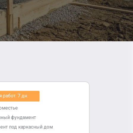
работ: 7 дн.
Поместье
йный фундамент
ент под каркасный дом